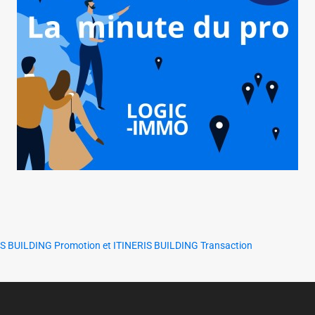
ERIS BUILDING Promotion et ITINERIS BUILDING Transaction