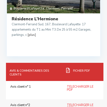
Boulevard Lafayette
,
Clermont-Ferrand
Résidence L’Hermione
Clermont-Ferrand Sud, 167, Boulevard Lafayette 17
appartements du T1 au Mini T3.De 25 à 55 m2.Garages,
parkings, c
[plus]
AVIS & COMMENTAIRES DES
FICHIER PDF
CLIENTS
Avis client n° 1
TELECHARGER LE
PDF
Avis client n°2
TELECHARGER LE