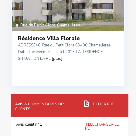
Rue du Petit Clora
,
Chamalières
Résidence Villa Florale
ADRESSE46, Rue du Petit Clora 63400 Chamalières
Date d’achèvement : juillet 2023 LA RÉSIDENCE
SITUATION LA RÉ
[plus]
AVIS & COMMENTAIRES DES
FICHIER PDF
CLIENTS
Avis client n° 1
TÉLÉCHARGER LE
PDF